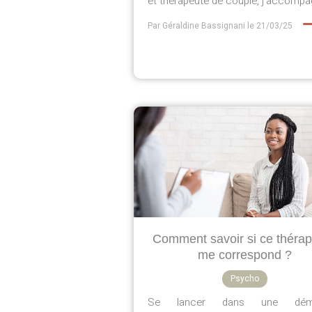
et thérapeute de couple, j’accompag
Par Géraldine Bassignani
le 21/03/25
Comment savoir si ce théra
me correspond ?
Psycho
Se lancer dans une dém