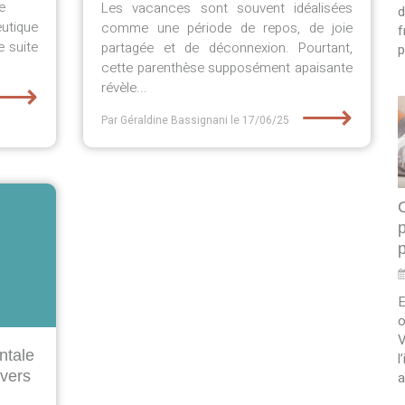
e
Les vacances sont souvent idéalisées
d
eutique
comme une période de repos, de joie
f
e suite
partagée et de déconnexion. Pourtant,
p
cette parenthèse supposément apaisante
⟶
révèle...
⟶
Par Géraldine Bassignani
le 17/06/25
E
o
V
ntale
l
nvers
a