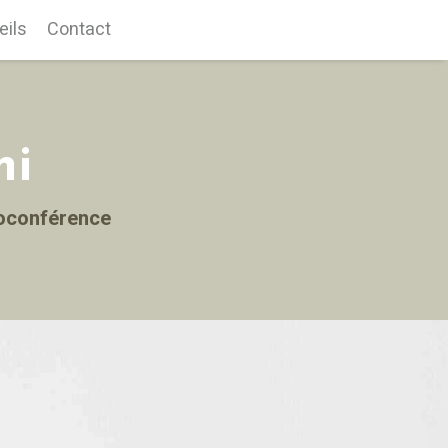
eils
Contact
ni
ioconférence