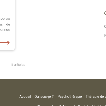
uée au
ns de
C
econnue
⟶
5 articles
Accueil
Qui suis-je ?
Psychothérapie
Thérapie de 