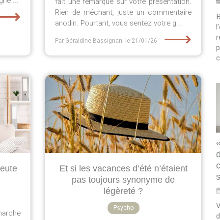
ne ...
fait une remarque sur votre présentation.
⟶
Rien de méchant, juste un commentaire
B
anodin. Pourtant, vous sentez votre g...
l
⟶
r
Par Géraldine Bassignani
le 21/01/26
p
c
peute
Et si les vacances d’été n’étaient
pas toujours synonyme de
légèreté ?
V
Psycho
arche
d