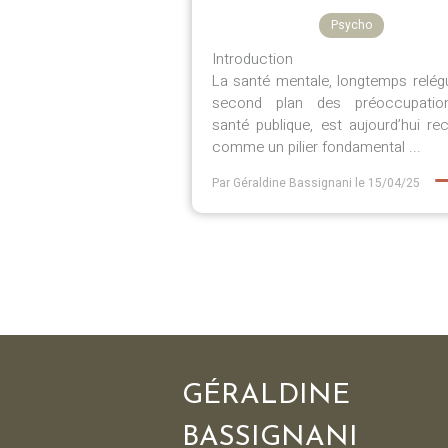
Psycho
Introduction
La santé mentale, longtemps relég
second plan des préoccupatio
santé publique, est aujourd’hui r
comme un pilier fondamental ...
Par Géraldine Bassignani
le 15/04/25
GÉRALDINE
BASSIGNANI